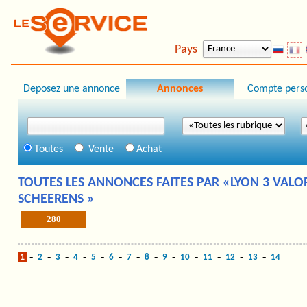
Pays
Deposez une annonce
Annonces
Compte pers
Toutes
Vente
Achat
TOUTES LES ANNONCES FAITES PAR «LYON 3 VALO
SCHEERENS »
280
-
-
-
-
-
-
-
-
-
-
-
-
-
1
2
3
4
5
6
7
8
9
10
11
12
13
14