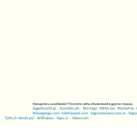
Находитесь за рубежём? Посетите сайты объявлений в других странах.
Aggeliopolis.gr
Ayosdito.ph
Berniaga
Bikhir.ma
Blocket.se
·
·
·
·
·
Roloeganga.com
SahiPasand.com
Segundamano.com.ar
Segu
·
·
·
Tutti.ch
Vende.pe!
Willhaben
Yapo.cl
leboncoin
·
·
·
·