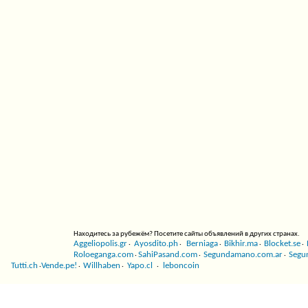
Находитесь за рубежём? Посетите сайты объявлений в других странах.
Aggeliopolis.gr
Ayosdito.ph
Berniaga
Bikhir.ma
Blocket.se
·
·
·
·
·
Roloeganga.com
SahiPasand.com
Segundamano.com.ar
Segu
·
·
·
Tutti.ch
Vende.pe!
Willhaben
Yapo.cl
leboncoin
·
·
·
·